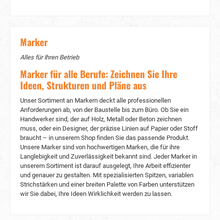
bedienen können, ohne ihn erst suchen zu
müssen. Das macht die Verwendung dieses
Markers äußerst praktisch und zeitsparend,
besonders wenn Sie in Ihrem Arbeitsfluss
Marker
bleiben möchten. Die „TWIST & REVIVE“
Schreibspitze als Lebensverlängerung Die
Alles für Ihren Betrieb
"TWIST & REVIVE" Schreibspitze ist eine geniale
Funktion des Pica Big Ink Smart-Use Markers
Marker für alle Berufe: Zeichnen Sie Ihre
XL, die Ihnen eine schnelle Wiederbelebung
Ideen, Strukturen und Pläne aus
ermöglicht. Durch einfaches Drehen der
Schreibspitze wird der XL-Tintenvorrat weiterhin
Unser Sortiment an Markern deckt alle professionellen
aufgebraucht, sodass Sie den Marker länger
Anforderungen ab, von der Baustelle bis zum Büro. Ob Sie ein
verwenden können, ohne ihn frühzeitig
Handwerker sind, der auf Holz, Metall oder Beton zeichnen
entsorgen zu müssen. Das Griffrohr aus
muss, oder ein Designer, der präzise Linien auf Papier oder Stoff
Edelstahl sorgt dabei für saubere Finger, sodass
braucht – in unserem Shop finden Sie das passende Produkt.
Sie sich ganz auf Ihre Markierungsarbeit
Unsere Marker sind von hochwertigen Marken, die für ihre
konzentrieren können. Häufig gestellte Fragen
Langlebigkeit und Zuverlässigkeit bekannt sind. Jeder Marker in
(FAQs) Was ist das Besondere am Pica Big Ink
Smart-Use Marker XL? Die Pica Big Ink Smart-
unserem Sortiment ist darauf ausgelegt, Ihre Arbeit effizienter
Use Marker XL vereint die Funktionen eines
und genauer zu gestalten. Mit spezialisierten Spitzen, variablen
Permanent-Markers und eines Tiefloch-Markers
Strichstärken und einer breiten Palette von Farben unterstützen
in einem einzigen Produkt. Dies macht sie zu
wir Sie dabei, Ihre Ideen Wirklichkeit werden zu lassen.
einem vielseitigen Werkzeug für Handwerker,
Heimwerker und Profis, die präzise
Markierungen setzen und anzeichnen möchten.