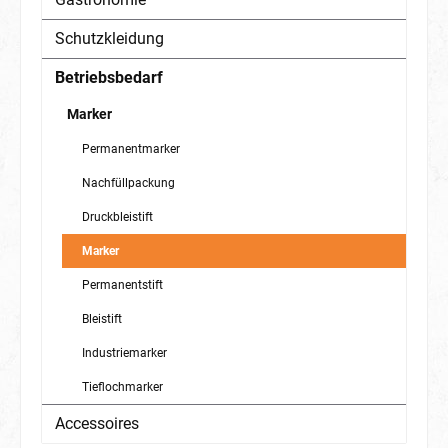
Schutzkleidung
Betriebsbedarf
Marker
Permanentmarker
Nachfüllpackung
Druckbleistift
Marker
Permanentstift
Bleistift
Industriemarker
Tieflochmarker
Accessoires