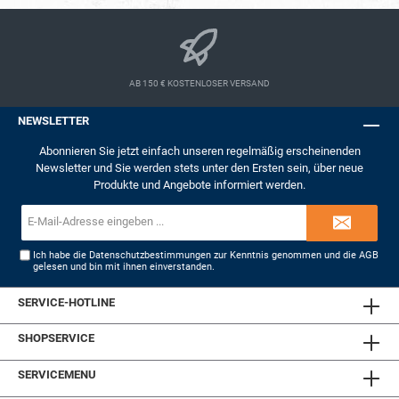
Kann ich den Pica Big Ink Smart-Use Marker XL
auf allen Oberflächen verwenden? Ja, der
Marker ist für alle glatten und trockenen
Oberflächen geeignet. Sie können ihn
problemlos auf verschiedenen Materialien wie
AB 150 € KOSTENLOSER VERSAND
Metall, Holz, Kunststoff und vielen anderen
verwenden. Ist die Tinte im Pica Big Ink Smart-
NEWSLETTER
Use Marker XL wasserfest? Ja, die
Markierungen sind wasser- und wischfest nach
Abonnieren Sie jetzt einfach unseren regelmäßig erscheinenden
ca. 20 Sekunden. Sie können die Marker auch im
Newsletter und Sie werden stets unter den Ersten sein, über neue
Freien verwenden, ohne sich Sorgen um
Produkte und Angebote informiert werden.
Verwischungen bei Regen machen zu müssen.
E-
Mail-
Adresse*
Ich habe die
Datenschutzbestimmungen
zur Kenntnis genommen und die
AGB
gelesen und bin mit ihnen einverstanden.
SERVICE-HOTLINE
SHOPSERVICE
SERVICEMENU