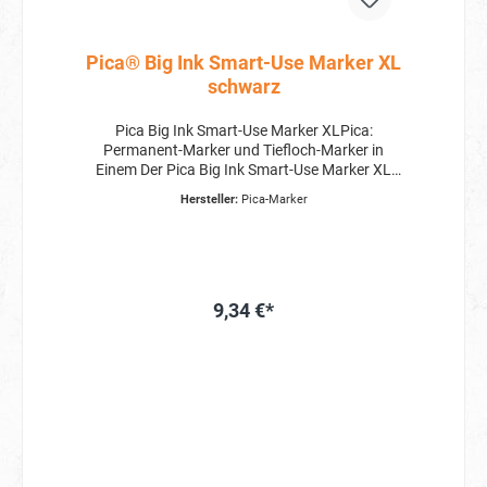
Pica® Big Ink Smart-Use Marker XL
schwarz
Pica Big Ink Smart-Use Marker XLPica:
Permanent-Marker und Tiefloch-Marker in
Einem Der Pica Big Ink Smart-Use Marker XL
vereint die Funktionen eines Permanent-Markers
Hersteller:
Pica-Marker
und eines Tiefloch-Markers in einem einzigen
Produkt. Dies bedeutet, dass Sie mit diesem
Marker nicht nur kräftige und gut sichtbare
Markierungen auf glatten und trockenen
Oberflächen setzen können, sondern auch
punktgenau anzeichnen können. Die weiche und
9,34 €*
formstabile Spezialspitze sorgt dabei für ein
einzigartiges Schreibgefühl, das Ihre
Markierungsarbeiten angenehm und präzise
gestaltet. Immer und überall sofort griffbereit
Ein weiterer cleverer Vorteil des Pica Big Ink
Smart-Use Markers XL ist der innovative
Köcherschoner, der den Marker immer griffbereit
hält. Dieser Köcherschoner bleibt an Ihrer Hose
stecken, sodass Sie den Marker mit einer Hand