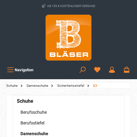
AB 150 € KOSTENLOSER VERSAND
Navigation
Schuhe
Damenschuhe
Sicherheitsstiefel
S3
Schuhe
Berufsschuhe
Berufsstiefel
Damenschuhe