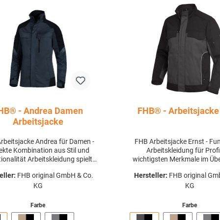
HB® - Andrea Damen
FHB® - Arbeitsjacke
Arbeitsjacke
rbeitsjacke Andrea für Damen -
FHB Arbeitsjacke Ernst - Fu
ekte Kombination aus Stil und
Arbeitskleidung für Prof
t Arbeitskleidung spielt
wichtigsten Merkmale im Überb
 entscheidende Rolle, um Ihren
Vielseitige Taschen: Die Arb
eller:
FHB original GmbH & Co.
Hersteller:
FHB original Gm
tstag komfortabler und sicherer
Ernst ist mit insgesamt sech
talten. Unsere FHB Arbeitsjacke
KG
ausgestattet, darunte
KG
ea für Damen vereint Stil und
Pattentaschen mit Klettvers
ionalität in einem Produkt, das
Brustbereich, die einfachen Z
Farbe
Farbe
eziell für Ihren Arbeitsalltag
wichtige Utensilien bieten. Z