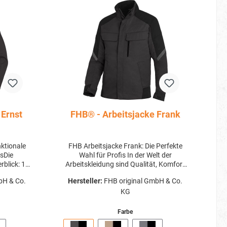
 Ernst
FHB® - Arbeitsjacke Frank
nktionale
FHB Arbeitsjacke Frank: Die Perfekte
isDie
Wahl für Profis In der Welt der
lick: 1.
Arbeitskleidung sind Qualität, Komfort
eitsjacke
und Funktionalität von größter
bH & Co.
Hersteller:
FHB original GmbH & Co.
s Taschen
Bedeutung. Bei Bläser Shop -
r 2
Arbeitskleidung & Arbeitsschuhe
KG
chluss im
verstehen wir die Anforderungen von
ugriff auf
Profis am Arbeitsplatz. Deshalb
Farbe
usätzlich
präsentieren wir stolz die FHB