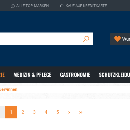
ALLE TOP-MARKEN
KAUF AUF KREDITKARTE
Wun
IE
MEDIZIN & PFLEGE
GASTRONOMIE
SCHUTZKLEID
uer*innen
1
2
3
4
5