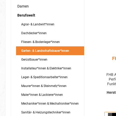
Damen
Berufswelt
Agrar- & Landwirt*innen
Dachdecker*innen
Fliesen- & Bodenleger*innen
Garten- & Landschaftsbauer*innen
F
Gerüstbauer*innen
Installateur*innen & Elektriker*innen
FHB A
Lager- & Speditionsarbeiter*innen
Perf
Funktionalitä
Maurer*innen & Steinmetz*innen
eine
Herst
Arbei
Maler*innen & Lackierer*innen
zu ges
Andr
Mechaniker*innen & Mechatroniker*innen
Funkt
sp
Sanitär- & Heizungstechniker*innen