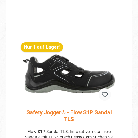
Schuh zertifiziert.
ist. ESD geprüft nach EN 61340-4-3: 2002. Für
HF-Chip vorbereitet. Der vordere Teil des Schuhs
lässt sich äußerst flexibel mit dem Fuß beugen.
Geringes Gewicht. Verschluss mit Klettband.
Non-Marking Laufsohle – färbt nicht ab. Die
Sohle ist öl- und wasserabweisend.
Rutschhemmende Laufsohle. Laufsohle aus
PU/PU. Absatzkante. Stoßdämpfend.
Nur 1 auf Lager!
Zehenschutzkappe aus Stahl. Waschbar.
Belüftendes Futter aus Mikrofaser. Belüftende
Einlegesohle. Anmerkungen: Mehrmaliges
Waschen kann die antistatischen Eigenschaften
des Schuhwerks minimieren.; Die MASCOT-
Einlegesohlen mit Fußgewölbe-Stütze (FT090,
FT091, FT092) sind für diesen Schuh zertifiziert.
Safety Jogger® - Flow S1P Sandal
TLS
Flow S1P Sandal TLS: Innovative metallfreie
Sandale mit TLS-Verschlusssystem Suchen Sie