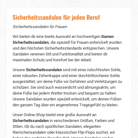
einer durchtritthemmenden Textilzwischensohle
bietet die Flow S1P Sandal TLSFlow Schutz vor
Sicherheitssandalen für jeden Beruf
scharfen Gegenständen und Gefahren auf dem
Boden. Diese Funktion bietet eine zusätzliche
Sicherheitssandalen für Frauen
Sicherheitsschicht für Ihr Arbeitserlebnis. Sohle
PU/PU Die Sohle der Flow S1P Sandal TLS
Wir bieten dir eine breite Auswahl an hochwertigen
Damen
besteht aus Polyurethan (PU) für die Laufsohle
Sicherheitssandalen
, die speziell für Frauen entwickelt wurden
und die Zwischensohle. PU zeichnet sich durch
und den höchsten Sicherheitsstandards entsprechen. Unsere
ausgezeichnete Stoßdämpfungseigenschaften
Sandalen vereinen Stil und Funktionalität und bieten dir
aus, wodurch die Auswirkungen von Sprüngen
maximalen Schutz und Komfort bei der Arbeit.
und Laufen auf Ihren Körper verringert werden.
Diese Funktion hilft Verletzungen vorzubeugen
Unsere
Sicherheitssandalen
sind mit einer rutschfesten Sohle,
und sorgt für maximalen Komfort.
einer robusten Zehenkappe und einer durchtrittsicheren Sohle
Zehenschutzkappe Glasfaserverstärkter
ausgestattet, um deine Füße vor Gefahren und Verletzungen zu
Kunststoff Eine der wichtigsten
schützen. Sie sind auch wasserdicht und atmungsaktiv, um
Sicherheitsfunktionen der Flow S1P Sandal TLS
deine Füße bei jedem Wetter trocken und bequem zu halten.
ist ihre glasfaserverstärkte Zehenschutzkappe.
Unsere Sandalen wurden speziell entwickelt, um deinen Füßen
Diese nichtmetallische Zehenschutzkappe bietet
den ganzen Tag über ein angenehmes Tragegefühl zu bieten.
zuverlässigen Schutz vor Stößen und
Druckbelastungen und hält Ihre Zehen vor
Unser Online-Shop bietet eine große Auswahl an
möglichen Verletzungen sicher. Sicherheitsnorm
Sicherheitssandalen
in verschiedenen Größen, Farben und
S1 P/ESD, SRC Die Flow S1P Sandal TLS
Stilen. Ob du nach sportlichen Sandalen, eleganten
entspricht den Sicherheitsnormen S1 P, ESD und
Riemchensandalen oder klassischen Flip-Flops suchst, wir
SRC. Sie erfüllt die Anforderungen an