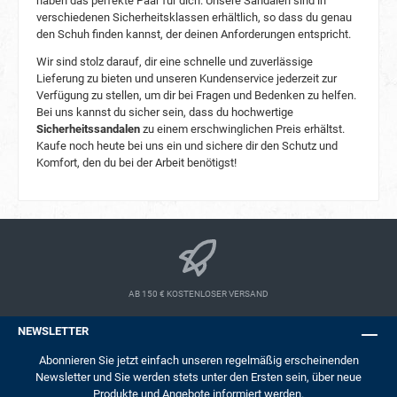
haben das perfekte Paar für dich. Unsere Sandalen sind in
Zehenschutz, Energieaufnahme und
Rutschfestigkeit sowie den Schutz vor
verschiedenen Sicherheitsklassen erhältlich, so dass du genau
elektrischen Gefahren. Diese Sandale
den Schuh finden kannst, der deinen Anforderungen entspricht.
gewährleistet, dass Sie mit dem Wissen um Ihre
Wir sind stolz darauf, dir eine schnelle und zuverlässige
Sicherheit arbeiten können, dass Ihr Schuhwerk
Lieferung zu bieten und unseren Kundenservice jederzeit zur
die erforderlichen Sicherheitsstandards erfüllt.
Verfügung zu stellen, um dir bei Fragen und Bedenken zu helfen.
Bei uns kannst du sicher sein, dass du hochwertige
Sicherheitssandalen
zu einem erschwinglichen Preis erhältst.
Kaufe noch heute bei uns ein und sichere dir den Schutz und
Komfort, den du bei der Arbeit benötigst!
AB 150 € KOSTENLOSER VERSAND
NEWSLETTER
Abonnieren Sie jetzt einfach unseren regelmäßig erscheinenden
Newsletter und Sie werden stets unter den Ersten sein, über neue
Produkte und Angebote informiert werden.