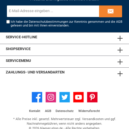
E-
Mail-
Adresse*
Ich habe die
Datenschutzbestimmungen
zur Kenntnis genommen und die
AGB
gelesen und bin mit ihnen einverstanden.
SERVICE-HOTLINE
SHOPSERVICE
SERVICEMENU
ZAHLUNGS- UND VERSANDARTEN
Kontakt
AGB
Datenschutz
Widerrufsrecht
* Alle Preise inkl. gesetzl. Mehrwertsteuer zzgl.
Versandkosten
und ggf.
Nachnahmegebühren, wenn nicht anders angegeben.
© 2026 blaeser-shop.de - Alle Rechte vorbehalten.