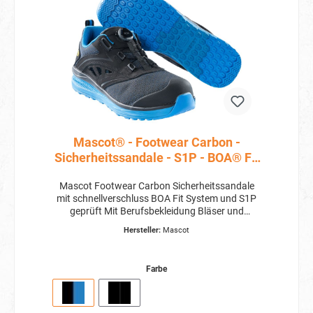
Mascot® - Footwear Carbon -
Sicherheitssandale - S1P - BOA® Fit
System
Mascot Footwear Carbon Sicherheitssandale
mit schnellverschluss BOA Fit System und S1P
geprüft Mit Berufsbekleidung Bläser und
Mascot immer sicher! Hoher Tragekomfort,
Hersteller:
Mascot
langlebig, dauerhaft im Sortiment und die
perfekte Arbeitssandale für dich und dein Team.
Mit der Footwear Carbon
Farbe
Sicherheitssandale S1P von Mascot, bist du
oder dein Team immer startklar für den Tag.
Artikelbeschreibung: Das BOA® Fit-System
besteht aus besonders strapazierfähigen,