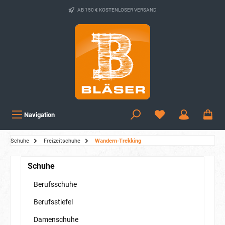
AB 150 € KOSTENLOSER VERSAND
Navigation
Schuhe
Freizeitschuhe
Wandern-Trekking
Schuhe
Berufsschuhe
Berufsstiefel
Damenschuhe