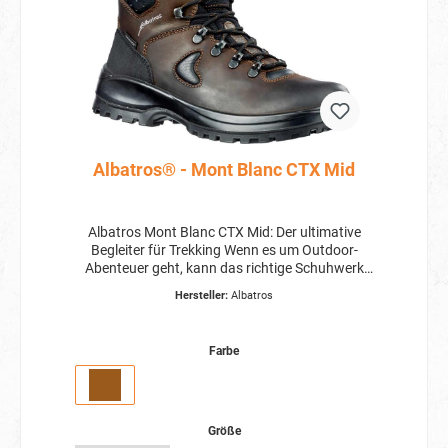
Albatros® - Mont Blanc CTX Mid
Albatros Mont Blanc CTX Mid: Der ultimative
Begleiter für Trekking Wenn es um Outdoor-
Abenteuer geht, kann das richtige Schuhwerk
den entscheidenden Unterschied ausmachen.
Hersteller:
Albatros
Der Albatros Mont Blanc CTX Mid ist ein
knöchelhoher Schuh, der entwickelt wurde, um
Ihr Trekking-Erlebnis auf eine neue Ebene zu
Farbe
heben. Mit Präzision und Innovation gefertigt,
bietet dieser außergewöhnliche Schuh eine
Kombination aus Stil, Funktionalität und
Langlebigkeit, die perfekt für begeisterte
Wanderer und Outdoor-Enthusiasten geeignet
Größe
ist. Überlegene Verarbeitungsqualität Der