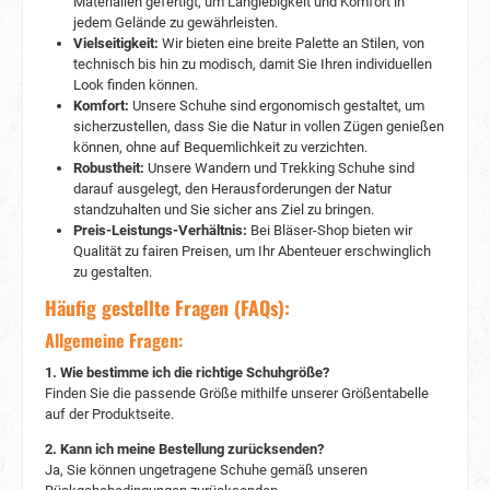
Materialien gefertigt, um Langlebigkeit und Komfort in
Rate zu ziehen, um die perfekte Passform zu
jedem Gelände zu gewährleisten.
finden. 3. Wie pflege und erhalte ich das Leder
des Schuhs? Um die Qualität und das Aussehen
Vielseitigkeit:
Wir bieten eine breite Palette an Stilen, von
des Leders zu erhalten, ist es ratsam, den Schuh
technisch bis hin zu modisch, damit Sie Ihren individuellen
regelmäßig mit einer weichen Bürste und einem
Look finden können.
feuchten Tuch zu reinigen. Das Auftragen eines
Komfort:
Unsere Schuhe sind ergonomisch gestaltet, um
Lederpflegemittels kann die Geschmeidigkeit
sicherzustellen, dass Sie die Natur in vollen Zügen genießen
bewahren und Rissbildung im Laufe der Zeit
können, ohne auf Bequemlichkeit zu verzichten.
verhindern.
Robustheit:
Unsere Wandern und Trekking Schuhe sind
darauf ausgelegt, den Herausforderungen der Natur
standzuhalten und Sie sicher ans Ziel zu bringen.
Preis-Leistungs-Verhältnis:
Bei Bläser-Shop bieten wir
Qualität zu fairen Preisen, um Ihr Abenteuer erschwinglich
zu gestalten.
Häufig gestellte Fragen (FAQs):
Allgemeine Fragen:
1. Wie bestimme ich die richtige Schuhgröße?
Finden Sie die passende Größe mithilfe unserer Größentabelle
auf der Produktseite.
2. Kann ich meine Bestellung zurücksenden?
Ja, Sie können ungetragene Schuhe gemäß unseren