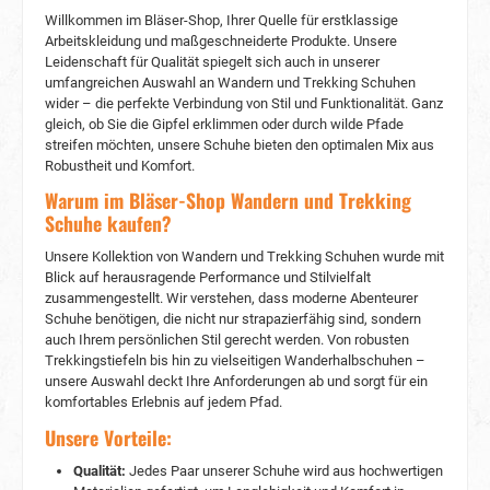
Ihre Füße auch auf anspruchsvollsten Geländen
Willkommen im Bläser-Shop, Ihrer Quelle für erstklassige
gepolstert und gestützt werden.
Arbeitskleidung und maßgeschneiderte Produkte. Unsere
Fortgeschrittene Futtertechnologie Der Albatros
Mont Blanc CTX Mid verwendet hochmoderne
Leidenschaft für Qualität spiegelt sich auch in unserer
Futtertechnologie, die ihn von herkömmlichen
umfangreichen Auswahl an Wandern und Trekking Schuhen
Trekking-Schuhen abhebt. Die Verwendung der
wider – die perfekte Verbindung von Stil und Funktionalität. Ganz
COA.TEX® Membran im funktionalen Futter
gleich, ob Sie die Gipfel erklimmen oder durch wilde Pfade
macht den Schuh sowohl atmungsaktiv als
streifen möchten, unsere Schuhe bieten den optimalen Mix aus
auch wasserabweisend. Dadurch bleiben Ihre
Robustheit und Komfort.
Füße unabhängig von den Wetterbedingungen
Warum im Bläser-Shop Wandern und Trekking
oder dem Gelände trocken und komfortabel.
Schuhe kaufen?
Häufig gestellte Fragen (FAQs)1. Kann ich den
Albatros Mont Blanc CTX Mid für andere
Unsere Kollektion von Wandern und Trekking Schuhen wurde mit
Aktivitäten neben dem Trekking verwenden?
Absolut! Obwohl der Schuh für Trekking und
Blick auf herausragende Performance und Stilvielfalt
Outdoor-Einsätze optimiert ist, machen seine
zusammengestellt. Wir verstehen, dass moderne Abenteurer
robuste Konstruktion und fortschrittlichen
Schuhe benötigen, die nicht nur strapazierfähig sind, sondern
Eigenschaften ihn für verschiedene Aktivitäten
auch Ihrem persönlichen Stil gerecht werden. Von robusten
wie Wandern, Camping und sogar den täglichen
Trekkingstiefeln bis hin zu vielseitigen Wanderhalbschuhen –
Freizeitgebrauch geeignet. 2. Ist der Schuh in
unsere Auswahl deckt Ihre Anforderungen ab und sorgt für ein
verschiedenen Größen erhältlich? Ja, der
komfortables Erlebnis auf jedem Pfad.
Albatros Mont Blanc CTX Mid ist in einer Reihe
Unsere Vorteile:
von Größen erhältlich, um unterschiedliche
Fußabmessungen zu berücksichtigen. Es wird
Qualität:
Jedes Paar unserer Schuhe wird aus hochwertigen
empfohlen, die Größentabelle des Herstellers zu