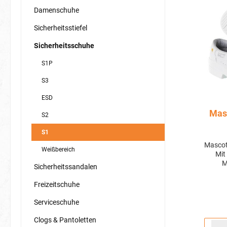
Damenschuhe
Sicherheitsstiefel
Sicherheitsschuhe
S1P
S3
ESD
Masc
S2
S1
Mascot
Weißbereich
Mit
M
Sicherheitssandalen
Tragek
Freizeitschuhe
Arbei
Mit de
Serviceschuhe
S1 von
i
Clogs & Pantoletten