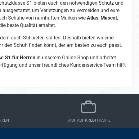
kliche
chutzklasse S1 bieten euch den notwendigen Schutz und
n ausgestattet, um Verletzungen zu vermeiden und eure
s? Der
 auch Schuhe von namhaften Marken wie
Atlas
,
Mascot
,
extrem
-Mesh-
die beste Qualität erhaltet.
 Belüftung
ern auch Stil bieten sollten. Deshalb bieten wir eine
 die
hr den Schuh finden könnt, der am besten zu euch passt.
ändig bis
in heißen
se S1 für Herren
in unserem Online-Shop und arbeitet
erfügung und unser freundliches Kundenservice-Team hilft
 5. In
ann ich
istik und
Puma Beat
RKEN
KAUF AUF KREDITKARTE