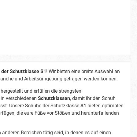
assige
sfreies
nd Komfort
in seiner
k, in der
gearbeiten
ist Ihr
utschfeste
ner
t von bis
Halt und
 der Schutzklasse S1
! Wir bieten eine breite Auswahl an
dlichen
r Branche und Arbeitsumgebung getragen werden können.
tionalität
ergestellt und erfüllen die strengsten
 Sachen
n in verschiedenen
Schutzklassen
, damit ihr den Schuh
metallfrei
sst. Unsere Schuhe der Schutzklasse
wusste
S1
bieten optimalen
ig
rfügen, die eure Füße vor Stößen und herunterfallenden
 in
et? Ja,
n anderen Bereichen tätig seid, in denen es auf einen
net sich