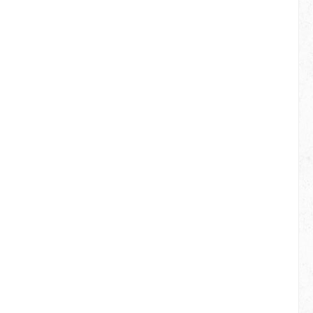
te
ll Der
gt nicht
Design,
sragende
Die
e robuste
, während
 und
cherheit
 die S1-
tet, dass
n ist, in
uftreten
ht aus
ndwich-
d trocken
itstagen.
sfutter
ität und
ußklima.
M FIT
l an Ihre