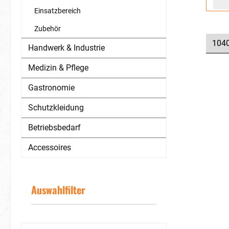
Artike
Rutsc
Einsatzbereich
Sohle (S
Zubehör
Ind
Schu
Handwerk & Industrie
werden ka
benzinbeständig
Medizin & Pflege
gehö
Markt. Be
Gastronomie
atmun
an
Schutzkleidung
Was
Ausbr
Betriebsbedarf
wird 
gewährleistet 
Accessoires
61
vorbere
lässt 
beu
Markin
Auswahlfilter
Sohl
R
Laufs
Stoßdä