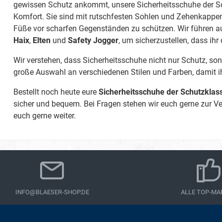
hervorragend für handwer
gewissen Schutz ankommt, unsere Sicherheitsschuhe der S
Tätigkeiten. 2. Wie steht es um die
Komfort. Sie sind mit rutschfesten Sohlen und Zehenkappe
Atmungsaktivität dieses Schuh
Füße vor scharfen Gegenständen zu schützen. Wir führen
Schuh verfügt über einen 
atmungsaktiven Sandwich
Haix
,
Elten
und
Safety Jogger
, um sicherzustellen, dass ihr 
Schaft, der für eine optimale
sorgt. 3. Kann ich diesen Schuh auch
Wir verstehen, dass Sicherheitsschuhe nicht nur Schutz, sond
bei hohen Temperaturen tragen? Ja,
große Auswahl an verschiedenen Stilen und Farben, damit i
Gummilaufsohle ist hitzebest
zu 300°C und bietet Schutz 
Bestellt noch heute eure
Sicherheitsschuhe der Schutzklas
Umgebungen. 4. Ist der Schuh wirklich
komplett vegan? Ja, der Puma Beat
sicher und bequem. Bei Fragen stehen wir euch gerne zur V
WNS Low ist metallfrei und vegan.
euch gerne weiter.
welchen Einsatzgebieten k
diesen Schuh tragen? Der Schuh eignet
sich für Handwerk, Lagerlog
Montagearbeiten. Erleben Sie Komfort,
Schutz und Stil – mit dem 
WNS Low.
INFO@BLAESER-SHOP.DE
ALLE TOP-MA