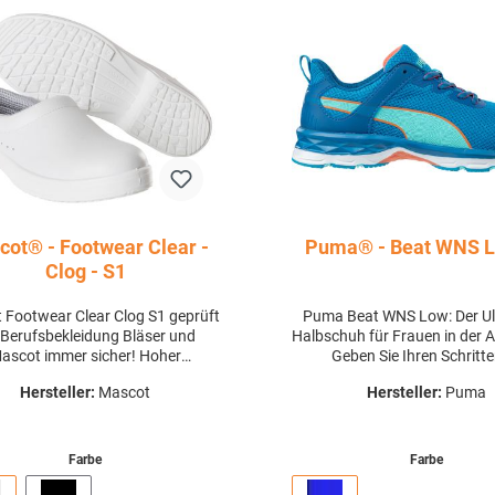
ot® - Footwear Clear -
Puma® - Beat WNS 
Clog - S1
 Footwear Clear Clog S1 geprüft
Puma Beat WNS Low: Der Ul
 Berufsbekleidung Bläser und
Halbschuh für Frauen in der A
ascot immer sicher! Hoher
Geben Sie Ihren Schritt
omfort, langlebig, dauerhaft im
Arbeitsalltag den Rhythmus
Hersteller:
Mascot
Hersteller:
Puma
Sortiment und der perfekte
Sicherheit, die sie verdienen
tsschuh für dich und dein Team.
Puma Beat WNS Low. Di
m Footwear Clear Sicherheitsclog
erstklassige Arbeitsschu
 Mascot, bist du oder dein Team
speziell für Frauen entwor
Farbe
Farbe
mmer startklar für den Tag.
kombiniert Funktionalität, 