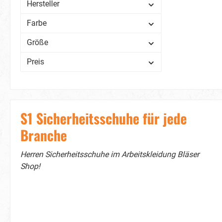
Stahl
Hersteller
E
Farbe
Me
ant
Größe
Schuhw
Einle
Preis
(FT090
S1 Sicherheitsschuhe für jede
Branche
Herren Sicherheitsschuhe im Arbeitskleidung Bläser
Shop!