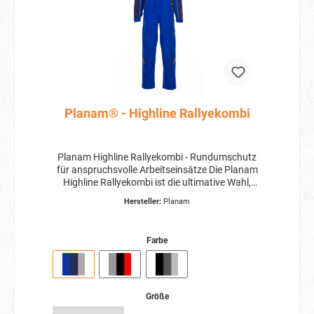
Planam® - Highline Rallyekombi
Planam Highline Rallyekombi - Rundumschutz
für anspruchsvolle Arbeitseinsätze Die Planam
Highline Rallyekombi ist die ultimative Wahl,
wenn es um den Schutz vor Öl, Schmiermittel
Hersteller:
Planam
und Schmutz bei anspruchsvollen Arbeiten geht.
Diese Arbeitskleidung bietet nicht nur
erstklassigen Schutz, sondern auch eine Vielzahl
Farbe
von praktischen Taschen, um Ihr Werkzeug und
Ihre Ausrüstung stets griffbereit zu haben.
Zwölf Taschen für optimale Organisation
Arbeiten Sie effizienter denn je mit der Highline
Rallyekombi. Dank der zwölf praktischen
Größe
Taschen haben Sie alles, was Sie benötigen,