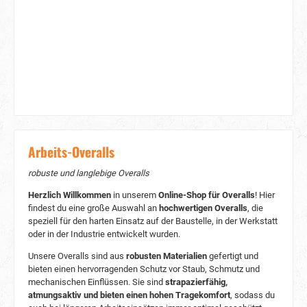
einlauffest nach DIN EN ISO 6330
Produktinformation: 2-Wege-Reißverschluss ca.
70 cm 2 Brusttaschen mit Patten 2 aufgesetzte,
verstärkte Seitentaschen 1 Maßstabtasche 2
verstärkte Gesäßtaschen 2 seitliche Durchgriffe
Armweite und Fußweite verstellbar verstellbarer
Gummizug im Rücken *Kein UV-Schutz bei
weißer Bekleidung
Arbeits-Overalls
robuste und langlebige Overalls
Herzlich Willkommen
in unserem
Online-Shop für Overalls
! Hier
findest du eine große Auswahl an
hochwertigen Overalls
, die
speziell für den harten Einsatz auf der Baustelle, in der Werkstatt
oder in der Industrie entwickelt wurden.
Unsere Overalls sind aus
robusten Materialien
gefertigt und
bieten einen hervorragenden Schutz vor Staub, Schmutz und
mechanischen Einflüssen. Sie sind
strapazierfähig,
atmungsaktiv und bieten einen hohen Tragekomfort
, sodass du