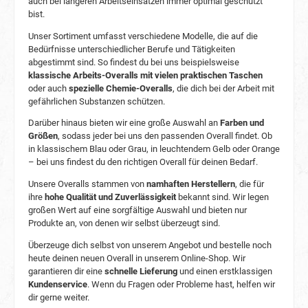
auch bei längeren Arbeitseinsätzen immer optimal geschützt
bist.
Unser Sortiment umfasst verschiedene Modelle, die auf die
Bedürfnisse unterschiedlicher Berufe und Tätigkeiten
abgestimmt sind. So findest du bei uns beispielsweise
klassische Arbeits-Overalls mit vielen praktischen Taschen
oder auch
spezielle Chemie-Overalls
, die dich bei der Arbeit mit
gefährlichen Substanzen schützen.
Darüber hinaus bieten wir eine große Auswahl an
Farben und
Größen
, sodass jeder bei uns den passenden Overall findet. Ob
in klassischem Blau oder Grau, in leuchtendem Gelb oder Orange
– bei uns findest du den richtigen Overall für deinen Bedarf.
Unsere Overalls stammen von
namhaften Herstellern
, die für
ihre
hohe Qualität und Zuverlässigkeit
bekannt sind. Wir legen
großen Wert auf eine sorgfältige Auswahl und bieten nur
Produkte an, von denen wir selbst überzeugt sind.
Überzeuge dich selbst von unserem Angebot und bestelle noch
heute deinen neuen Overall in unserem Online-Shop. Wir
garantieren dir eine
schnelle Lieferung
und einen erstklassigen
Kundenservice
. Wenn du Fragen oder Probleme hast, helfen wir
dir gerne weiter.