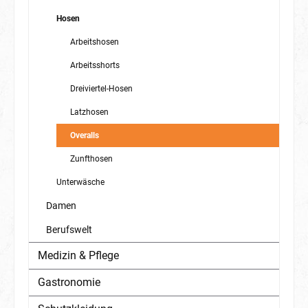
Hosen
Arbeitshosen
Arbeitsshorts
Dreiviertel-Hosen
Latzhosen
Overalls
Zunfthosen
Unterwäsche
Damen
Berufswelt
Medizin & Pflege
Gastronomie